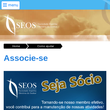
menu
Home
Como ajudar
Associe-se