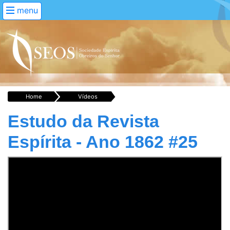
menu
Home
Vídeos
Estudo da Revista
Espírita - Ano 1862 #25