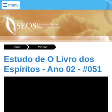
menu
Home
Vídeos
Estudo de O Livro dos
Espíritos - Ano 02 - #051