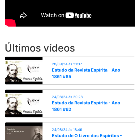
Últimos vídeos
28/09/24 às 21:37
Estudo da Revista Espírita - Ano
1861 #65
24/08/24 às 20:28
Estudo da Revista Espírita - Ano
1861 #62
24/08/24 às 18:49
Estudo de O Livro dos Espíritos -