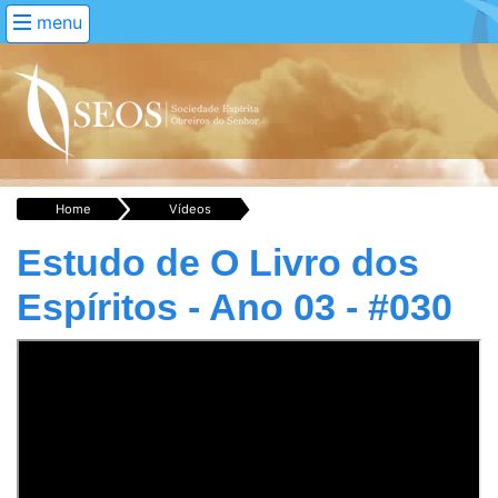
menu
Home
Vídeos
Estudo de O Livro dos
Espíritos - Ano 03 - #030